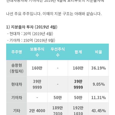
현대자동차와 기아차는 2019년 4월에 포티투닷의 지분출자에
나선 주요 주주입니다. 이때의 지분 구조는 아래와 같습니다.
1) 지분출자 투자 (2019년 4월)
- 현대차 : 20억 (2019년 4월)
- 기아차 : 150억 (2019년 9월)
보통주식
우선주식
주주명
합계
비율
수
수
송창현
160만
-
160만
36.19%
(창립자)
39만
39만
현대차
-
9.05%
9999
9999
기아차
-
50만
50만
11.31%
189만
192만
기타
2만 4000
43.45%
7030
1030