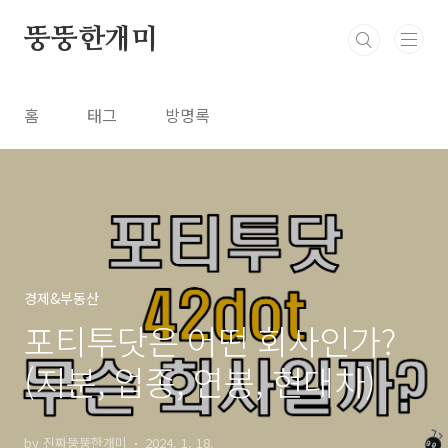
본문 바로가기
뚱뚱한개미
홈
태그
방명록
경제&부동산
포티투닷은 어떤 회사인가?
(지분, 업종, 연봉, 현대차)
by 진짜뚱뚱한개미
2024. 1. 18.