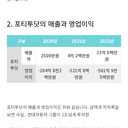
2. 포티투닷의 매출과 영업이익
구분
2020년
2021년
2022년
매출
33억 5백만
2500만원
4억 2백만원
액
원
포티
투닷
영업
-204억 8천2
-321억 8백
-561억 9천
이익
백만원
만원
5백만원
포티투닷의 매출과 영업이익은 위와 같습니다. 금액과 적자폭을
보면 사실.. 현대자동차 그룹이 1조넘게 투자한