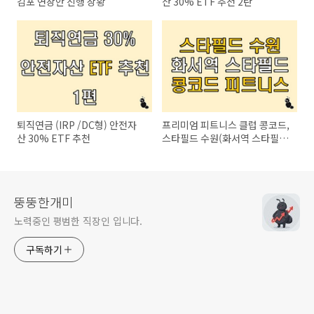
김포 연장안 진행 상황
산 30% ETF 추천 2탄
퇴직연금 (IRP /DC형) 안전자
프리미엄 피트니스 클럽 콩코드,
산 30% ETF 추천
스타필드 수원(화서역 스타필
드) 입점
뚱뚱한개미
노력중인 평범한 직장인 입니다.
구독하기