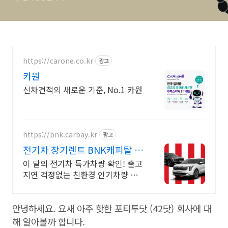
https://carone.co.kr
광고
카원
신차견적의 새로운 기준, No.1 카원
https://bnk.carbay.kr
광고
전기차 장기렌트 BNK캐피탈 전
기차 인기모델 타임특가
이 달의 전기차 특가차량 확인! 출고
지연 걱정없는 친환경 인기차량 선
점. 높은 연비, 친환경 혜택, 조용한
주행과 승차감! 인기 전기차 즉시출
안녕하세요. 요새 아주 핫한 포티투닷 (42닷) 회사에 대
고 선점!
해 알아볼까 합니다.