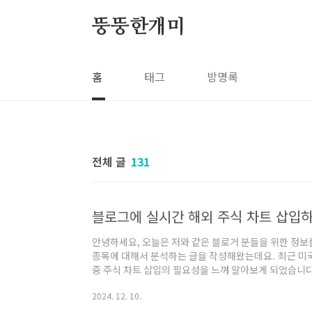
본문 바로가기
뚱뚱한개미
홈
태그
방명록
전체 글
131
안녕하세요, 오늘은 저와 같은 블로거 분들을 위한 정보를 
종목에 대해서 분석하는 글을 작성해왔는데요. 최근 미국
중 주식 차트 삽입의 필요성을 느껴 알아보게 되었습니다
데요, 방문하신 분들께서도 용이하게 사용하셨으면 좋겠습
2024. 12. 10.
HTML 코드 만들기1) 아래의 사이트에 접속하여, ①More - ②
순서로 진행합니다. https://www.tradingview.com/ 