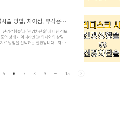
척추 사이에 있는 디스크가 탈출하거나 파
 가지 시술 방법이 있으며, 각각의 방법은
허리디스크 신경성형술 vs 신경차단술 (시술 방법, 차이점, 부작용, 시술 후기)
'신경성형술'과 '신경차단술'에 대한 정보
정도의 상태가 아니라면(※의사와의 상담
 치료 방법을 선택하는 질환입니다. 저 또
수술은 선택지에서 배제하였으나,극심한 방
되었습니다. 시술을 직접 선택하게 되면서
고 선택한 시술 후기를 알려드리겠습니
론적 소개를 드렸으니, 참고하실 분은 아
5
6
7
8
9
···
15