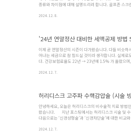
종류와 차이점에 대해 설명드리려 합니다. 골프존 스크린
프존 스크린 종류와 차이 (골프존파크, 골프존NX)안녕
2024. 12. 8.
린의 역사와 기계의 종류 그리고 차이등에 대해 알아보
많이 없는 우리나라가 골프강국으로 우뚝 서게afatan
1위는 골프존이라는 사실은 변함이 없습니다. 다만 이
뛰어들면서 거의 독점에 가까운 골프존의 야성..
'24년 연말정산 대비한 세액공제 방법 
이제 곧 연말정산의 시즌이 다가왔습니다. 다들 비슷하시
어나는 세금으로 참 힘드실 것이라 생각합니다. 실제로도
다. 건강보험료율도 22년 → 23년에 1.5% 가 올랐으며
니다. 아마 매년 세금의 비율은 계속해서 오르지 않을까 
2024. 12. 7.
말정산 때 세금을 절약하는 방법을 이용하여 최대한 냈던
이 아닐까 싶습니다. (모든 직장인들의 유리지갑.. 화이팅!) 연말정산 시 세금을 절약할 수 
법은 다양합니다. 따라서 본인의 상황에 맞게 그리고 세
가지를 아래와 같이 자세히 설명드..
허리디스크 고주파 수핵감압술 (시술 방법
안녕하세요, 오늘은 허리디스크의 비수술적 치료 방법인
왔습니다. 지난 포스팅에서는 허리디스크 시술 및 수술
다음으로는 ‘신경성형술’과 ‘신경차단술’에 대한 비교
니다. 👇👇👇 참고하실 분은 아래 링크 참조 바랍니다 
2024. 12. 7.
(비수술적 치료, 주사 치료, 수술적 치료) 허리디스크 시