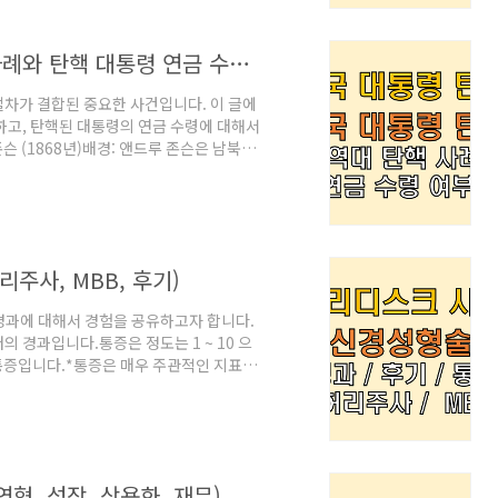
es ma..
대한민국 대통령과 미국 대통령 탄핵 사례와 탄핵 대통령 연금 수령 여부
차가 결합된 중요한 사건입니다. 이 글에
하고, 탄핵된 대통령의 연금 수령에 대해서
슨 (1868년)배경: 앤드루 존슨은 남북전
그는 남부 주들에 대한 관대한 재건 정책을
습니다. 특히, 존슨이 에드윈 스탠턴 전쟁
: 1868년 2월 24일, 하원은 존슨을
자 해임법' 위반이었습니다. 상원에서의 재
주사, MBB, 후기)
경과에 대해서 경험을 공유하고자 합니다.
 경과입니다.통증은 정도는 1 ~ 10 으
은 통증입니다.*통증은 매우 주관적인 지표인
허리디스크 파열, MRI 촬영, 시술 결정 및
가 후 안정 (누워있음) 10 T+2 일 안정
연혁, 성장, 상용화, 재무)