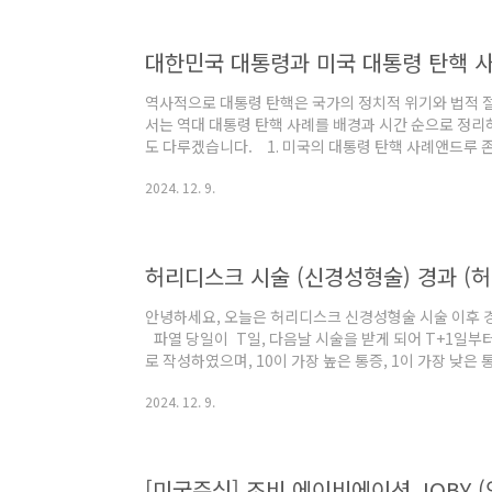
MarketsWhere the world charts, chats and trad
역사적으로 대통령 탄핵은 국가의 정치적 위기와 법적 절
서는 역대 대통령 탄핵 사례를 배경과 시간 순으로 정리
도 다루겠습니다. 1. 미국의 대통령 탄핵 사례앤드루 존
쟁 이후 미국의 재건 시기에 대통령직을 수행했습니다. 
2024. 12. 9.
추진했으며, 이는 급진적 공화당원들과의 갈등을 초래했
장관을 해임하려 하면서 갈등이 극대화되었습니다.탄핵 절차
탄핵하기로 결정했습니다. 그에 대한 주요 혐의는 '공직
판 결과, 존슨은 35대 19로 유죄..
허리디스크 시술 (신경성형술) 경과 (허리
안녕하세요, 오늘은 허리디스크 신경성형술 시술 이후 
파열 당일이 T일, 다음날 시술을 받게 되어 T+1일부터의
로 작성하였으며, 10이 가장 높은 통증, 1이 가장 낮
점 참고 부탁드립니다. 구분내용통증 정도 (1~10) T 일
2024. 12. 9.
입원 10 T+1 일시술 당일 (시술 후 4시간 추가 입원) / 귀
(누워있음) 9 T+3 일 출근6 T+4 일 출근 6 T+5 일 출근 5 T+6 일 출근 4 T+7 일 출근 4 T+8 일
안정 (누워있음) 4 T+9 일 안정 (누워있음) 4T..
[미국주식] 조비 에이비에이션 JOBY (