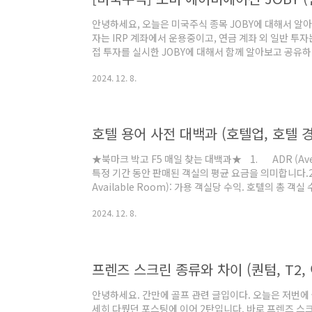
안녕하세요, 오늘은 미국주식 종목 JOBY에 대해서 알
자는 IRP 계좌에서 운용중이고, 연금 계좌 외 일반 투
접 투자를 실시한 JOBY에 대해서 함께 알아보고 공
신 분은 아래 링크 참조 부탁드립니다.퇴직연금 (IRP /
2024. 12. 8.
(IRP /DC형) 안전자산 30% ETF 추천안녕하세요,
반드시 안전자산에 투자 가능한 ETF를 몇 가지 소개 해
퇴직금을 정산 받으며 개설한 개인형IRP계afatant.com
ETF..
호텔 용어 사전 대백과 (호텔업, 호텔 경
★북마크 박고 F5 매일 찾는 대백과★ 1. ADR (Averag
특정 기간 동안 판매된 객실의 평균 요금을 의미합니다.2. 
Available Room): 가용 객실당 수익. 호텔의 총 객
다.3. Occupancy Rate: 객실 점유율. 특정 기간
2024. 12. 8.
눈 비율입니다.4. GOP (Gross Operating Prof
비용을 뺀 금액입니다.5. F&B (Food and Bevera
스 등에..
프렌즈 스크린 종류와 차이 (퀀텀, T2,
안녕하세요. 간만에 골프 관련 글입이다. 오늘은 저번에
세히 다뤘던 포스팅에 이어 2탄입니다. 바로 프렌즈 스