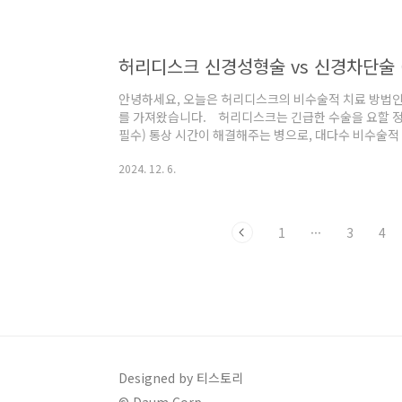
주사 치료, 수술적 치료)허리디스크(추간판 탈출증)는 
열되어 신경을 압박하는 상태를 말합니다.치료에는 여러
특정 상황에 따라 선af..
안녕하세요, 오늘은 허리디스크의 비수술적 치료 방법인 
를 가져왔습니다. 허리디스크는 긴급한 수술을 요할 
필수) 통상 시간이 해결해주는 병으로, 대다수 비수술적
한 나이가 많지 않고 심각한 상태가 아니었기 때문에 
2024. 12. 6.
사통으로 당장의 통증을 줄이기 위해 시술을 선택하게 
공부하게 된 정보와, 환자로서 고민되었던 부분, 그리
다. 지난 발행물에서는 허리디스크 시술 전반에 대한 원
래 링크 참조 부탁드리겠습니다. 👇 👇 궁금하신..
1
···
3
4
Designed by 티스토리