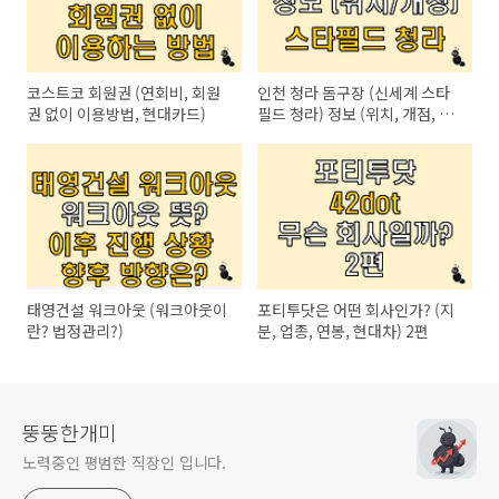
코스트코 회원권 (연회비, 회원
인천 청라 돔구장 (신세계 스타
권 없이 이용방법, 현대카드)
필드 청라) 정보 (위치, 개점, 오
픈)
태영건설 워크아웃 (워크아웃이
포티투닷은 어떤 회사인가? (지
란? 법정관리?)
분, 업종, 연봉, 현대차) 2편
뚱뚱한개미
노력중인 평범한 직장인 입니다.