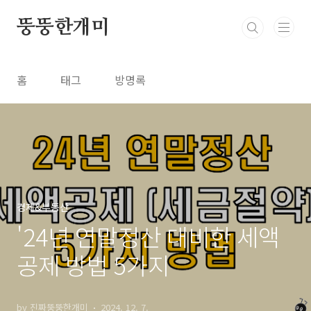
본문 바로가기
뚱뚱한개미
홈
태그
방명록
경제&부동산
'24년 연말정산 대비한 세액
공제 방법 5가지
by 진짜뚱뚱한개미
2024. 12. 7.