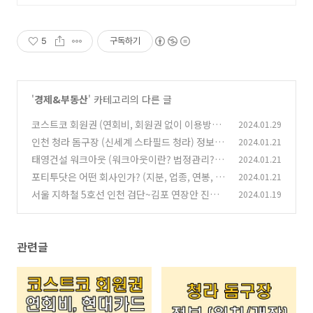
5
구독하기
'
경제&부동산
' 카테고리의 다른 글
코스트코 회원권 (연회비, 회원권 없이 이용방법,
2024.01.29
현대카드)
인천 청라 돔구장 (신세계 스타필드 청라) 정보
2024.01.21
(0)
(위치, 개점, 오픈)
태영건설 워크아웃 (워크아웃이란? 법정관리?)
2024.01.21
(0)
포티투닷은 어떤 회사인가? (지분, 업종, 연봉, 현
2024.01.21
(0)
대차) 2편
서울 지하철 5호선 인천 검단~김포 연장안 진행
2024.01.19
(0)
상황
(0)
관련글