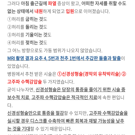
그러다
아침 출근길에
파열
증상이 왔고,
어떠한 자세를 취할 수도
없는 상태에서
내원
하게 되었고
입원
으로 이어졌습니다.
①허리를
굽히는 것
도
②허리를
돌리는 것
도
③허리를
기울이는 것
도
④허리를
젖히는 것
도
그 어느 방향으로도 가동 범위가 나오지 않았습니다.
MRI
촬영
결과
요추 4, 5번과 천추 1번에서 추갑판 돌출과 탈출
이
있었습니다.
병원에서 추천 받은 시술은
①신경성형술(경막외 유착박리술)
②
고주파 수핵감압술
두 가지였습니다.
굳이 나누자면,
신경성형술은 당장의 통증을 줄이기 위한 시술 중
보수적 치료
,
고주파 수핵감압술은 적극적인 치료
에 속한 편입니
다.
신경성형술만으로 통증을 절감
할 수 있지만,
고주파 수핵감압술을
실시할 경우 디스크를 수축하여 빠른 회복과 재발 가능성을 낮추
는 것을 기대
할 수 있기 때문입니다.