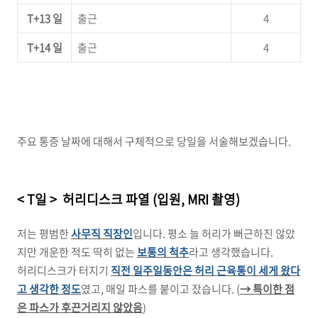
T+13 일
출근
4
T+14 일
출근
4
주요 통증 날짜에 대해서 구체적으로 당일을 서술해보겠습니다.
< T일 > 허리디스크 파열 (입원, MRI 촬영)
저는 평범한
사무직 직장인
입니다. 평소 늘 허리가 뻐근하진 않았
지만 개운한 적도 딱히 없는
보통의 척추
라고 생각했습니다.
허리디스크가 터지기
직전 일주일동안은 허리 근육통이 세게 왔다
고 생각한 정도
였고, 매일 파스를 붙이고 잤습니다. (
→ 특이한 점
은 파스가 후끈거리지 않았음
)