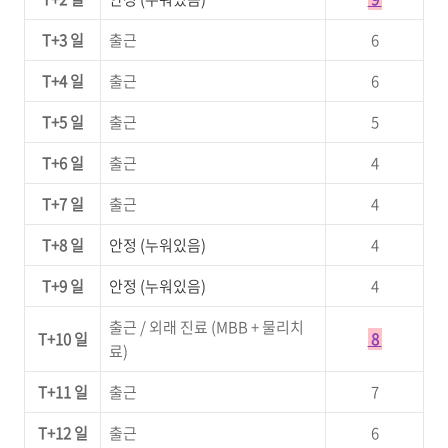
T+3 일
출근
6
T+4 일
출근
6
T+5 일
출근
5
T+6 일
출근
4
T+7 일
출근
4
T+8 일
안정 (누워있음)
4
T+9 일
안정 (누워있음)
4
출근 / 외래 진료 (MBB + 물리치
T+10 일
8
료)
T+11 일
출근
7
T+12 일
출근
6