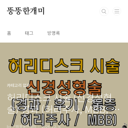
본문 바로가기
뚱뚱한개미
홈
태그
방명록
카테고리 없음
허리디스크 시술 (신경성형
술) 경과 (허리주사, MBB, 후
기)
by 진짜뚱뚱한개미
2024. 12. 9.