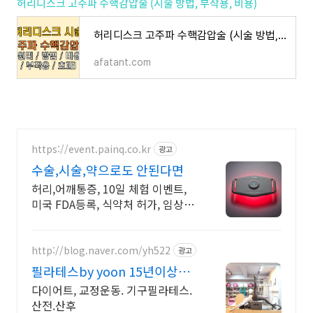
허리디스크 고주파 수핵감압술 (시술 방법, 부작용, 비용)
허리디스크 고주파 수핵감압술 (시술 방법, 부작용, 비용)
afatant.com
https://event.painq.co.kr
광고
수술,시술,약으로도 안된다면
허리,어깨통증, 10일 체험 이벤트,
미국 FDA등록, 식약처 허가, 임상시
험완료 불편하고 뻐근한 부위에 페
인큐로 쉽고 간편하게!
http://blog.naver.com/yh522
광고
필라테스by yoon 15년이상티
칭경력 원장직강
다이어트, 교정운동. 기구필라테스.
산전.산후