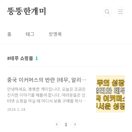
본문 바로가기
뚱뚱한개미
홈
태그
방명록
테푸 쇼핑몰
1
중국 이커머스의 반란 (테무, 알리익스프레스)
안녕하세요. 뚱뚱한 개미입니다. 오늘은 조금은
진지한 이야기를 해볼까 합니다. 여러분들은 인
터넷 쇼핑을 아실 때 어디서 보통 구매를 하시나
요? 쿠팡? 네이버쇼핑? G마켓? 작년까지만 해도
2024. 2. 24.
사실 앞의 언급한 쇼핑몰을 대부분 언급하셨을테
지만 올해는 좀 다릅니다. 아마 알리익스프레스
는 그래도 많이 들어보셨을텐데요. 보통 저렴한
1
핸드폰 케이스나 충전기 케이블 및 조금은 품질