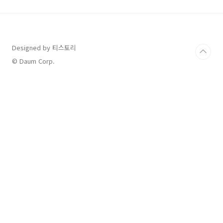
게, 아래와 같이 정리 해보았습니다. 아시안컵과
아시안게임은 둘다 4년 주기로 개최되며, 50년대
부터 시작된 역사 깊은 아시아 국가 간 대회인 것
을 알 수 있습니다. 구분 아시안컵 아시안게임 정
식 명칭 AFC 아시안컵 아시아 경기대회 영문 명
Designed by 티스토리
칭 AFC Asian Cup Asian Games 창설 연도
© Daum Corp.
1956년 하계 아시안 게임 195..