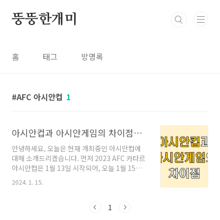
본문 바로가기
뚱뚱한개미
홈
태그
방명록
AFC 아시안컵
1
아시안컵과 아시안게임의 차이점과 군면제 (축구선수 병역특례)
안녕하세요, 오늘은 현재 개최중인 아시안컵에
대해 소개드리겠습니다. 먼저 2023 AFC 카타르
아시안컵은 1월 13일 시작되어, 오늘 1월 15일
대한민국이 바레인과 첫 경기를 앞두고 있습니
2024. 1. 15.
다. 이번 축구 경기에 앞서, 많은 사람들이 아시안
컵과 아시안게임의 헷갈려 하시는데요, 오늘은
그 차이점을 알려드리겠습니다. ㅣ아시안컵과 아
1
시안게임의 차이점 여러분께서 한 눈에 보기 쉽