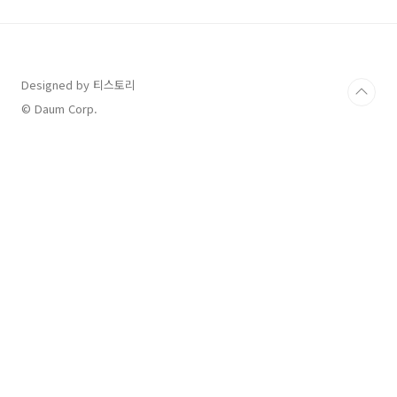
재료 소개 ★ 1인분 기준 ★ 필수재료 선택재료 -
달걀 3알 (작은 계란이어서 1개당 50g 정도입니
다. 알이 큰 분들은 2개만 사용하셔도 무방) - 토
마토 1개 (아삭한 완숙 토마토입니다. 기름에 넣
고 볶을거라 비싼 토마토는 아까워요) - 오트밀
Designed by 티스토리
(저는 플라하반 퀵오트 제품을 사용했는데 포리
© Daum Corp.
지가 더 좋을 것 같아요) - 우유 (스크램..