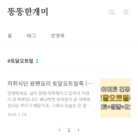
본문 바로가기
뚱뚱한개미
홈
태그
방명록
토달오트밀
1
자취식단 원팬요리 토달오트밀죽 (토마토달걀볶음 오트밀 죽) 만들기
안녕하세요. 날이 점점 따뜻해지고 있어서 걱정
이 큰 하루입니다. 왜냐하면 옷차림이 곧 가벼워
진다는 뜻이기 때문이죠. 그래서 오늘은 큰 결심
을 하고 다이어트 식단에 도전해보았습니다. 소
2024. 2. 14.
개드릴 메뉴는, 몸에 좋은 다이어트 식품 토마토
달걀 오트밀을 모두 활용한 토달오트밀죽 입니
다. 저는 귀찮음이 몸에 배어 있기 때문에, 오늘
1
요리는 원팬(one pan)으로 진행하겠습니다. ㅣ