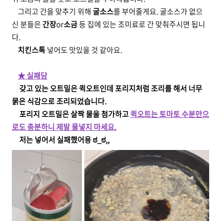
그리고 간을 맞추기 위해
굴소스
를 부어줄게요. 굴소스가 없으
신 분들은
간장
or
소금
등 집에 있는 조미료로 간 맞춰주시면 됩니
다.
치킨스톡
넣어도 맛있을 것 같아요.
★
실패담
갖고 있는 오트밀은 퀵오트인데 포리지처럼 조리를 해서 너무
묽은 식감으로 조리되었습니다.
포리지 오트밀은 살짝 물을 첨가하고
퀵오트는 토마토 수분만으
로도 충분하니 제발 물넣지 마세요.
저는 넣어서 실패했어용 ಠ_ಠ,,