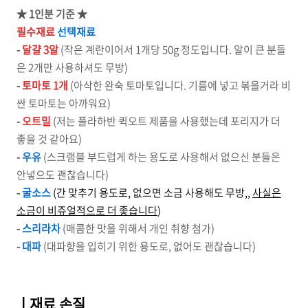
★ 1인분 기준
★
필수재료
선택재료
-
달걀 3알
(작은 계란이어서 1개당 50g 정도입니다. 알이 큰 분들
은 2개만 사용하셔도 무방)
-
토마토 1개
(아삭한 완숙 토마토입니다. 기름에 넣고 볶을거라 비
싼 토마토는 아까워요)
-
오트밀
(저는 플라하반 퀵오트 제품을 사용했는데 포리지가 더
좋을 것 같아요)
-
우유
(스크램블 부드럽게 하는 용도로 사용해서 없으신 분들은
안넣으도 괜찮습니다)
-
굴소스
(간 맞추기 용도로, 없으면 소금 사용해도 무방,,
사실은
소금이 비쥬얼적으로 더 좋습니다
)
-
스리라차
(매콤한 맛을 위해서 개인 취향 첨가)
-
대파
(대파향을 입히기 위한 용도로, 없어도 괜찮습니다)
ㅣ재료 손질