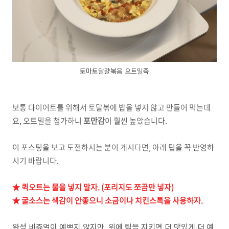
토마토달걀볶음 오트밀죽
보통 다이어트를 위해서 토달볶에 밥을 넣지 않고 만들어 먹는데
요, 오트밀을 첨가하니
포만감
이 훨씬 높았습니다.
이 포스팅을 보고 도전하시는 분이 계시다면, 아래 팁을 꼭 반영하
시기 바랍니다.
★ 퀵오트는 물을 넣지 말자. (포리지도 쪼끔만 넣자)
★
굴소스는 색감이 안좋으니 소금이나 치킨스톡을 사용하자.
완성 비쥬얼이 예쁘지 않지만, 위에 팁을 지키면 더 맛있게 더 예