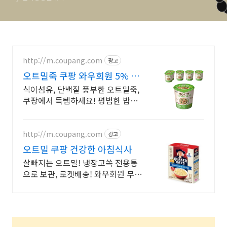
http://m.coupang.com
광고
오트밀죽 쿠팡 와우회원 5% 캐
시적립
식이섬유, 단백질 풍부한 오트밀죽,
쿠팡에서 득템하세요! 평범한 밥상
에 특별함을 더하다! 깊은 풍미의 잡
곡을 쿠팡에서 만나보세요.
http://m.coupang.com
광고
오트밀 쿠팡 건강한 아침식사
살빠지는 오트밀! 냉장고쏙 전용통
으로 보관, 로켓배송! 와우회원 무료
배송, 30일 반품. 믿을 수 있는 국내
생산 오트밀!