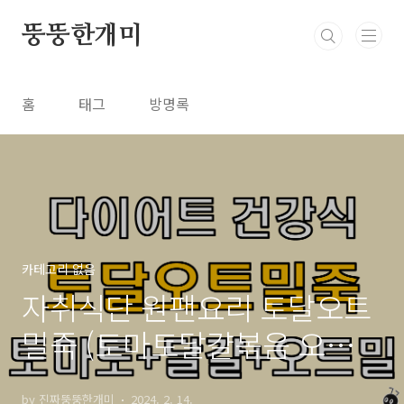
본문 바로가기
뚱뚱한개미
홈
태그
방명록
카테고리 없음
자취식단 원팬요리 토달오트
밀죽 (토마토달걀볶음 오트밀
죽) 만들기
by 진짜뚱뚱한개미
2024. 2. 14.