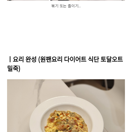
볶기 또는 졸이기..
ㅣ요리 완성 (원팬요리 다이어트 식단 토달오트
밀죽)