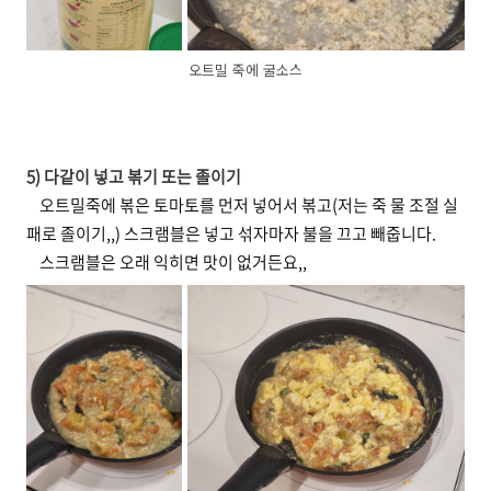
오트밀 죽에 굴소스
5) 다같이 넣고 볶기 또는 졸이기
오트밀죽에 볶은 토마토를 먼저 넣어서 볶고(저는 죽 물 조절 실
패로 졸이기,,) 스크램블은 넣고 섞자마자 불을 끄고 빼줍니다.
스크램블은 오래 익히면 맛이 없거든요,,