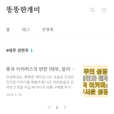
본문 바로가기
뚱뚱한개미
홈
태그
방명록
테무 관련주
1
중국 이커머스의 반란 (테무, 알리익스프레스)
안녕하세요. 뚱뚱한 개미입니다. 오늘은 조금은
진지한 이야기를 해볼까 합니다. 여러분들은 인
터넷 쇼핑을 아실 때 어디서 보통 구매를 하시나
요? 쿠팡? 네이버쇼핑? G마켓? 작년까지만 해도
2024. 2. 24.
사실 앞의 언급한 쇼핑몰을 대부분 언급하셨을테
지만 올해는 좀 다릅니다. 아마 알리익스프레스
는 그래도 많이 들어보셨을텐데요. 보통 저렴한
1
핸드폰 케이스나 충전기 케이블 및 조금은 품질