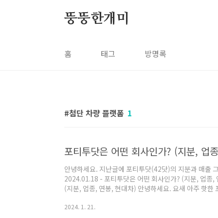
본문 바로가기
뚱뚱한개미
홈
태그
방명록
첨단 차량 플랫폼
1
포티투닷은 어떤 회사인가? (지분, 업종,
안녕하세요. 지난글에 포티투닷(42닷)의 지분과 매출
2024.01.18 - 포티투닷은 어떤 회사인가? (지분, 업
(지분, 업종, 연봉, 현대차) 안녕하세요. 요새 아주 핫한
니다. 현대차와 기아차의 지배 구조를 받고 있는 이 회
2024. 1. 21.
한 사이가 되어버렸습니 afatant.com 오늘 이어서
겠습니다. 3. 포티투닷 연봉과 근무 위치 (회사 위치) 