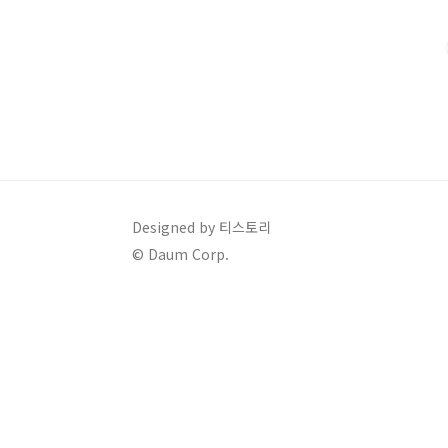
균연봉 연봉 상승률 블라인드 (Blind) 7,795만원 (보너스 
Designed by 티스토리
© Daum Corp.