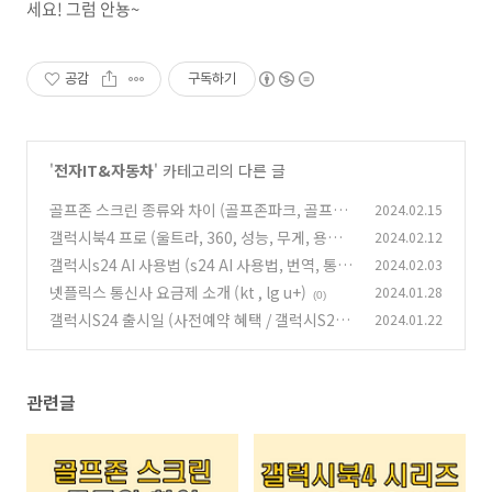
세요! 그럼 안뇽~
공감
구독하기
'
전자IT&자동차
' 카테고리의 다른 글
골프존 스크린 종류와 차이 (골프존파크, 골프존
2024.02.15
NX)
갤럭시북4 프로 (울트라, 360, 성능, 무게, 용도)
2024.02.12
(0)
갤럭시s24 AI 사용법 (s24 AI 사용법, 번역, 통
2024.02.03
(1)
역, 문법)
넷플릭스 통신사 요금제 소개 (kt , lg u+)
2024.01.28
(0)
(0)
갤럭시S24 출시일 (사전예약 혜택 / 갤럭시S23
2024.01.22
성능 비교 / 차이)
(1)
관련글