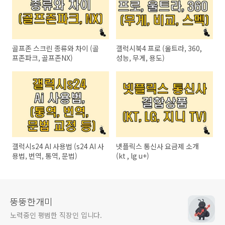
골프존 스크린 종류와 차이 (골
갤럭시북4 프로 (울트라, 360,
프존파크, 골프존NX)
성능, 무게, 용도)
갤럭시s24 AI 사용법 (s24 AI 사
넷플릭스 통신사 요금제 소개
용법, 번역, 통역, 문법)
(kt , lg u+)
뚱뚱한개미
노력중인 평범한 직장인 입니다.