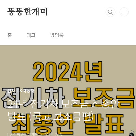
본문 바로가기
뚱뚱한개미
홈
태그
방명록
전자IT&자동차
24년 전기차 보조금 최종안
발표 (국고 보조금편)
by 진짜뚱뚱한개미
2024. 2. 8.