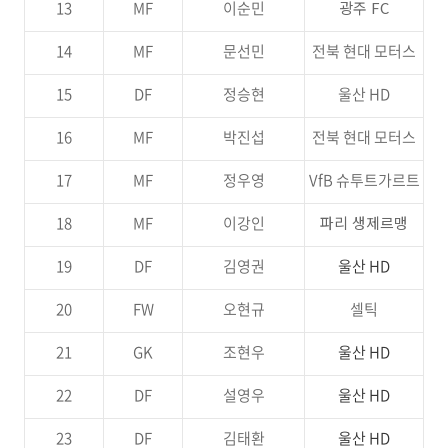
13
MF
이순민
광주 FC
14
MF
문선민
전북 현대 모터스
15
DF
정승현
울산 HD
16
MF
박진섭
전북 현대 모터스
17
MF
정우영
VfB 슈투트가르트
18
MF
이강인
파리 생제르맹
19
DF
김영권
울산 HD
20
FW
오현규
셀틱
21
GK
조현우
울산 HD
22
DF
설영우
울산 HD
23
DF
김태환
울산 HD