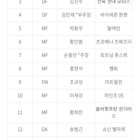
3
DF
김진수
전북 현대 모터스
4
DF
김민재 *부주장
바이에른 뮌헨
5
MF
박용우
알아인
6
MF
황인범
츠르베나 즈베즈다
7
MF
손흥민 *주장
토트넘 홋스퍼
8
MF
홍현석
헨트
9
FW
조규성
미트윌란
10
MF
이재성
마인츠 05
울버햄프턴 윈더러
11
MF
황희찬
스
12
GK
송범근
쇼난 벨마레