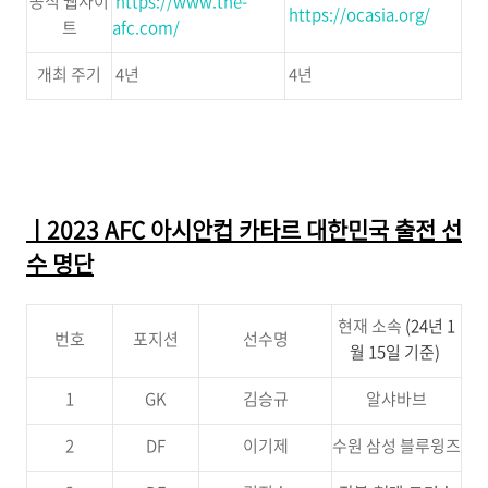
공식 웹사이
https://www.the-
https://ocasia.org/
트
afc.com/
개최 주기
4년
4년
ㅣ2023 AFC 아시안컵 카타르 대한민국 출전 선
수 명단
현재 소속
(24년 1
번호
포지션
선수명
월 15일 기준)
1
GK
김승규
알샤바브
2
DF
이기제
수원 삼성 블루윙즈