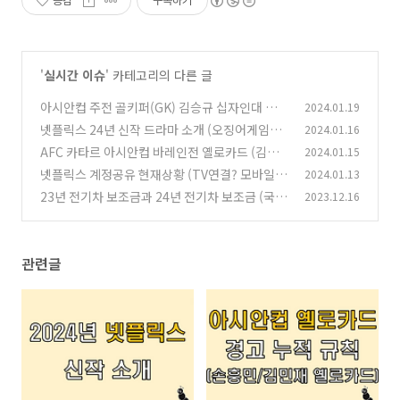
공감
구독하기
'
실시간 이슈
' 카테고리의 다른 글
아시안컵 주전 골키퍼(GK) 김승규 십자인대 파열
2024.01.19
로 아시안컵 하차..
넷플릭스 24년 신작 드라마 소개 (오징어게임2,
2024.01.16
(1)
지우학2)
AFC 카타르 아시안컵 바레인전 옐로카드 (김민
2024.01.15
(1)
재, 손흥민)
넷플릭스 계정공유 현재상황 (TV연결? 모바일?
2024.01.13
(0)
유료?)
23년 전기차 보조금과 24년 전기차 보조금 (국고
2023.12.16
(0)
보조금편)
(0)
관련글