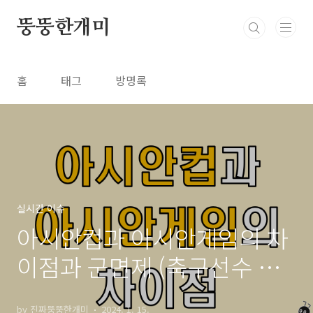
본문 바로가기
뚱뚱한개미
홈
태그
방명록
실시간 이슈
아시안컵과 아시안게임의 차
이점과 군면제 (축구선수 병
역특례)
by 진짜뚱뚱한개미
2024. 1. 15.