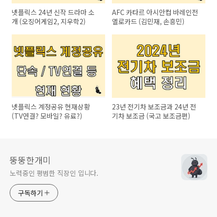
넷플릭스 24년 신작 드라마 소
AFC 카타르 아시안컵 바레인전
개 (오징어게임2, 지우학2)
옐로카드 (김민재, 손흥민)
넷플릭스 계정공유 현재상황
23년 전기차 보조금과 24년 전
(TV연결? 모바일? 유료?)
기차 보조금 (국고 보조금편)
뚱뚱한개미
노력중인 평범한 직장인 입니다.
구독하기