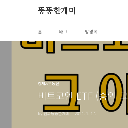
본문 바로가기
뚱뚱한개미
홈
태그
방명록
경제&부동산
비트코인 ETF (승인 그
by 진짜뚱뚱한개미
2024. 1. 17.