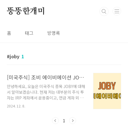
본문 바로가기
뚱뚱한개미
홈
태그
방명록
joby
1
[미국주식] 조비 에이비에이션 JOBY (연혁, 성장, 상용화, 재무)
안녕하세요, 오늘은 미국주식 종목 JOBY에 대해
서 알아보겠습니다. 현재 저는 대부분의 주식 투
자는 IRP 계좌에서 운용중이고, 연금 계좌 외 일
반 투자는 통상 펀드를 매수하였으나, 이번에는
2024. 12. 8.
직접 투자를 실시한 JOBY에 대해서 함께 알아보
고 공유하겠습니다. 제 연금계좌 종목이 궁금
하신 분은 아래 링크 참조 부탁드립니다.퇴직연
1
금 (IRP /DC형) 안전자산 30% ETF 추천 퇴직