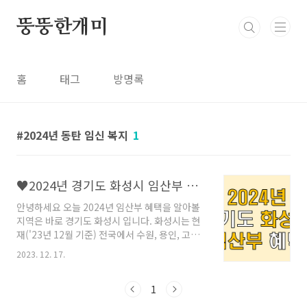
본문 바로가기
뚱뚱한개미
홈
태그
방명록
2024년 동탄 임신 복지
1
♥2024년 경기도 화성시 임산부 혜택 모음
안녕하세요 오늘 2024년 임산부 혜택을 알아볼
지역은 바로 경기도 화성시 입니다. 화성시는 현
재('23년 12월 기준) 전국에서 수원, 용인, 고양,
창원에 이어 5번째로 인구 100만 명을 넘는 지자
2023. 12. 17.
체입니다. 삼성전자, 현대자동차, 기아자동차 등
대기업을 비롯, 중견~중소기업 등 2만 7000여개
사가 몰려 있는 양질의 일자리를 보유한 입지로,
1
2019년 준공된 동탄신도시 (41만명)의 쾌적한