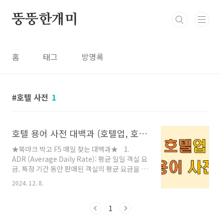
본문 바로가기
뚱뚱한개미
홈
태그
방명록
호텔 사전
1
호텔 용어 사전 대백과 (호텔업, 호텔 경영, 호텔 회계, 호텔 운영)
★북마크 박고 F5 매일 찾는 대백과★ 1.
ADR (Average Daily Rate): 평균 일일 객실 요
금. 특정 기간 동안 판매된 객실의 평균 요금을 의
미합니다.2. RevPAR (Revenue Per
2024. 12. 8.
Available Room): 가용 객실당 수익. 호텔의 총
객실 수익을 총 가용 객실 수로 나눈 값입니
다.3. Occupancy Rate: 객실 점유율. 특정
1
기간 동안 판매된 객실 수를 총 가용 객실 수로 나