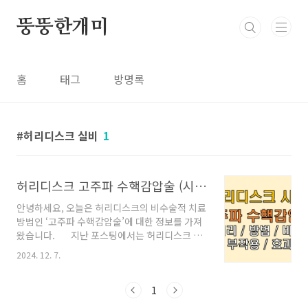
본문 바로가기
뚱뚱한개미
홈
태그
방명록
허리디스크 실비
1
허리디스크 고주파 수핵감압술 (시술 방법, 부작용, 비용)
안녕하세요, 오늘은 허리디스크의 비수술적 치료
방법인 ‘고주파 수핵감압술’에 대한 정보를 가져
왔습니다. 지난 포스팅에서는 허리디스크 시
술 및 수술 전반에 대한 원론적 소개를 드렸고, 그
2024. 12. 7.
다음으로는 ‘신경성형술’과 ‘신경차단술’에 대한
비교와 저의 신경성형술 시술 후기를 안내드렸습
니다. 👇👇👇 참고하실 분은 아래 링크 참조 바랍
1
니다 👇👇👇허리디스크 시술 및 수술 종류와 부작