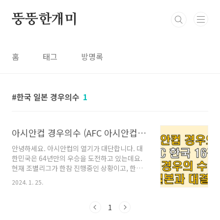
본문 바로가기
뚱뚱한개미
홈
태그
방명록
한국 일본 경우의수
1
아시안컵 경우의수 (AFC 아시안컵 한국 16강 경우의 수는?)
안녕하세요. 아시안컵의 열기가 대단합니다. 대
한민국은 64년만의 우승을 도전하고 있는데요.
현재 조별리그가 한참 진행중인 상황이고, 한국
은 현재 'E'조에 속해있습니다. 2경기를 치뤘고
2024. 1. 25.
첫 경기 바레인전에서 3:1로 1승을 했고, 여기서
옐로우 카드를 '5장'이나 획득해서 현재는 옐로
카드 트러블의 우려가 있는 상황입니다. 이와 관
1
련글은 아래 글을 참조하시면 됩니다.! AFC 카타