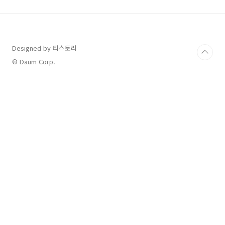
르 아시안컵 바레인전 옐로카드 (김민재, 손흥민)
AFC 카타르 아시안컵 바레인전 옐로카드 (김민
재, 손흥민)안녕하세요. 방금 한국의 AFC 카타르
아시안컵 첫경기 바레인전이 막 끝났습니다. 경
기 결과는 아래와 같이 3:1 대한민국의 승!! (대~
Designed by 티스토리
한민국 짝짝 짝 짝짝) 우리들의 꿈돌이 이강인 선
© Daum Corp.
수가 후반전afatant.com 두..