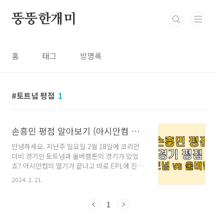
본문 바로가기
뚱뚱한개미
홈
태그
방명록
토트넘 평점
1
손흥민 평점 알아보기 (아시안컴 평점 / 토트넘 울버햄튼 경기)
안녕하세요. 지난주 일요일 2월 18일에 코리안
더비 경기인 토트넘과 울버햄튼의 경기가 있었
죠? 아시안컵의 열기가 끝나고 바로 EPL에 진출
한 두 선수의 경기라 아주 관심이 뜨거웠습니다.
2024. 2. 21.
결과는.. 울버햄튼의 2:1 승리였습니다. 개인적으
로 손흥민 선수의 빅팬이라 토트넘 훗스퍼가 이
기길 바랬지만 그래도 우리 황희찬 선수 소속팀
1
인 울버햄튼의 승리라 그렇게? 아쉽지는 않았답