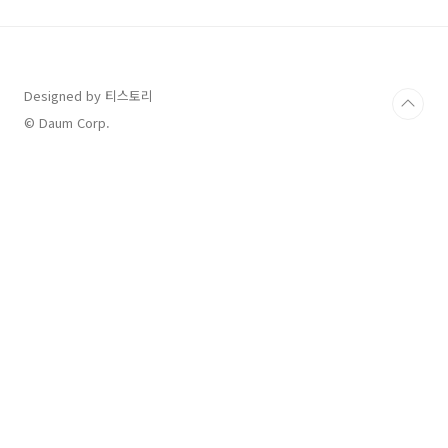
게, 아래와 같이 정리 해보았습니다. 아시안컵과
아시안게임은 둘다 4년 주기로 개최되며, 50년대
부터 시작된 역사 깊은 아시아 국가 간 대회인 것
을 알 수 있습니다. 구분 아시안컵 아시안게임 정
식 명칭 AFC 아시안컵 아시아 경기대회 영문 명
Designed by 티스토리
칭 AFC Asian Cup Asian Games 창설 연도
© Daum Corp.
1956년 하계 아시안 게임 195..