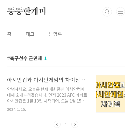
본문 바로가기
뚱뚱한개미
홈
태그
방명록
축구선수 군면제
1
아시안컵과 아시안게임의 차이점과 군면제 (축구선수 병역특례)
안녕하세요, 오늘은 현재 개최중인 아시안컵에
대해 소개드리겠습니다. 먼저 2023 AFC 카타르
아시안컵은 1월 13일 시작되어, 오늘 1월 15일
대한민국이 바레인과 첫 경기를 앞두고 있습니
2024. 1. 15.
다. 이번 축구 경기에 앞서, 많은 사람들이 아시안
컵과 아시안게임의 헷갈려 하시는데요, 오늘은
그 차이점을 알려드리겠습니다. ㅣ아시안컵과 아
1
시안게임의 차이점 여러분께서 한 눈에 보기 쉽