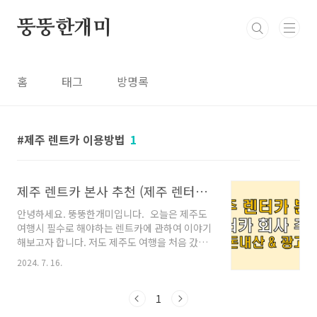
본문 바로가기
뚱뚱한개미
홈
태그
방명록
제주 렌트카 이용방법
1
제주 렌트카 본사 추천 (제주 렌터카 추천 / 내돈내산,노광고)
안녕하세요. 뚱뚱한개미입니다. 오늘은 제주도
여행시 필수로 해야하는 렌트카에 관하여 이야기
해보고자 합니다. 저도 제주도 여행을 처음 갔을
때는 네이버 최저가 리뷰 많은 업체를 이용하곤
2024. 7. 16.
했습니다. 다만 저렴한 가격으로 박리다매로 렌
트카를 빌려주는 업체의 경우 차량 관리가 잘 안
되어있을 뿐더러(차에서 담배냄새는 기본) 서비
1
스도 많이 부족하고 심지어 사고 났을때의 그 대