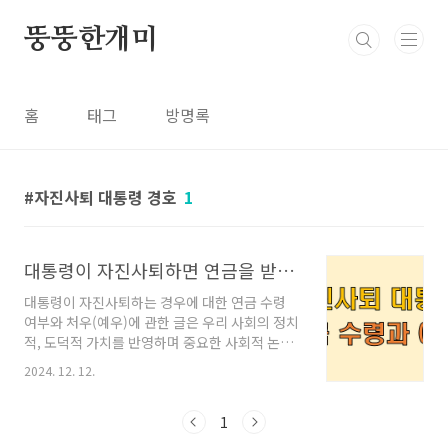
본문 바로가기
뚱뚱한개미
홈
태그
방명록
자진사퇴 대통령 경호
1
대통령이 자진사퇴하면 연금을 받을 수 있을까? (정의, 절차, 연금수령 여부, 예우 등)
대통령이 자진사퇴하는 경우에 대한 연금 수령
여부와 처우(예우)에 관한 글은 우리 사회의 정치
적, 도덕적 가치를 반영하며 중요한 사회적 논쟁
으로 떠오를 수 있습니다. 오늘은 이 주제에 대해
2024. 12. 12.
살펴보겠습니다. 1. 자진사퇴의 정의자진사퇴
란 대통령이 임기를 마치기 전에 스스로 책임을
감당하지 못하고 물러나는 것을 말합니다. 이는
1
국회 탄핵이나 사법부의 기소, 군부 쿠데타, 혹은