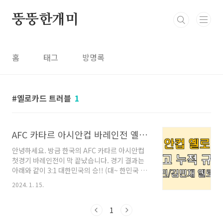
본문 바로가기
뚱뚱한개미
홈
태그
방명록
옐로카드 트러블
1
AFC 카타르 아시안컵 바레인전 옐로카드 (김민재, 손흥민)
안녕하세요. 방금 한국의 AFC 카타르 아시안컵
첫경기 바레인전이 막 끝났습니다. 경기 결과는
아래와 같이 3:1 대한민국의 승!! (대~ 한민국 짝
짝 짝 짝짝) 우리들의 꿈돌이 이강인 선수가 후반
2024. 1. 15.
전이 무려 두 골을 몰아 넣어 승리에 큰 기여를 했
습니다. 그럼 경기 경과를 먼저 살펴볼까요? │
AFC 아시안컵 바레인전 경기 결과 전만 38분 황
1
인범 선수의 선재골로 1:0으로 앞서간 대한민국