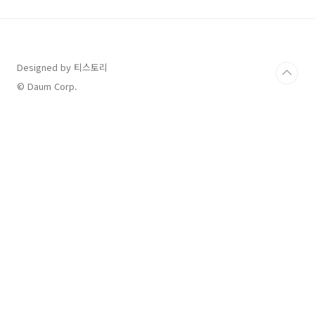
이 후반에 안타깝게 압둘라 알 하샤시 선수한테
동점골을 내줍니다. 그러나 우리의 꿈돌이 ...
PSG의 이강인 선수가 무려 2골을 연속으로 넣으
면서 3:1로 안정적으로 승리를 따냈습니다. 이로
써 한국은 조별리그 E조에서 첫승을 거두며 1승
Designed by 티스토리
0무 0패를 먼저 달성합니다. │ 옐로카드(경고)
© Daum Corp.
5장을 받은 대한민국 대표팀....