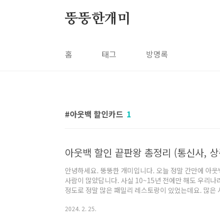
본문 바로가기
뚱뚱한개미
홈
태그
방명록
아웃백 할인카드
1
아웃백 할인 끝판왕 총정리 (통신사, 상
안녕하세요. 뚱뚱한 개미입니다. 오늘 정말 간만에 아
사람이 많았답니다. 사실 10~15년 전에만 해도 우리
정도로 정말 많은 패밀리 레스토랑이 있었는데요. 많은 
는... 아웃백이 아닐까 생각합니다. (일단 아웃백 빵이 너무
2024. 2. 25.
리가 아는 그 치킨 'bhc'에서 인수하여 bhc그룹 산하
맛이 달라졌다 혹은 재료가 달라진 것 같다. 라는 소문