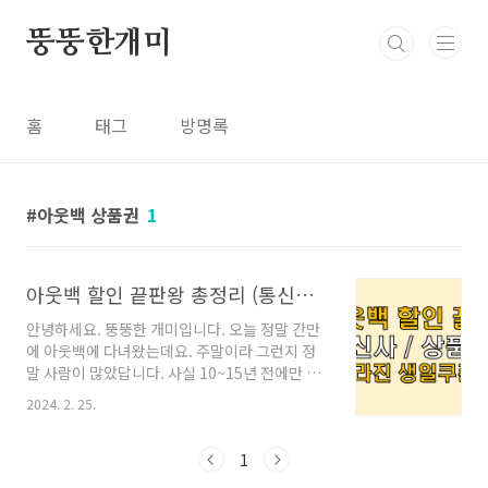
본문 바로가기
뚱뚱한개미
홈
태그
방명록
아웃백 상품권
1
아웃백 할인 끝판왕 총정리 (통신사, 상품권, 생일쿠폰?)
안녕하세요. 뚱뚱한 개미입니다. 오늘 정말 간만
에 아웃백에 다녀왔는데요. 주말이라 그런지 정
말 사람이 많았답니다. 사실 10~15년 전에만 해
도 우리나라는 패밀리 레스토랑의 전성시대라고
2024. 2. 25.
불릴정도로 정말 많은 패밀리 레스토랑이 있었는
데요. 많은 시간이 흐른 지금 결과적으로 최후 승
자는... 아웃백이 아닐까 생각합니다. (일단 아웃
1
백 빵이 너무 맛있어....) 참고로 아웃백은 2022