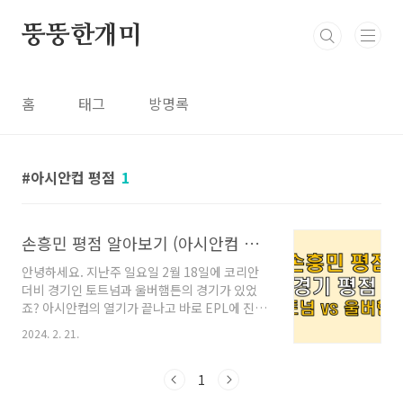
본문 바로가기
뚱뚱한개미
홈
태그
방명록
아시안컵 평점
1
손흥민 평점 알아보기 (아시안컴 평점 / 토트넘 울버햄튼 경기)
안녕하세요. 지난주 일요일 2월 18일에 코리안
더비 경기인 토트넘과 울버햄튼의 경기가 있었
죠? 아시안컵의 열기가 끝나고 바로 EPL에 진출
한 두 선수의 경기라 아주 관심이 뜨거웠습니다.
2024. 2. 21.
결과는.. 울버햄튼의 2:1 승리였습니다. 개인적으
로 손흥민 선수의 빅팬이라 토트넘 훗스퍼가 이
기길 바랬지만 그래도 우리 황희찬 선수 소속팀
1
인 울버햄튼의 승리라 그렇게? 아쉽지는 않았답