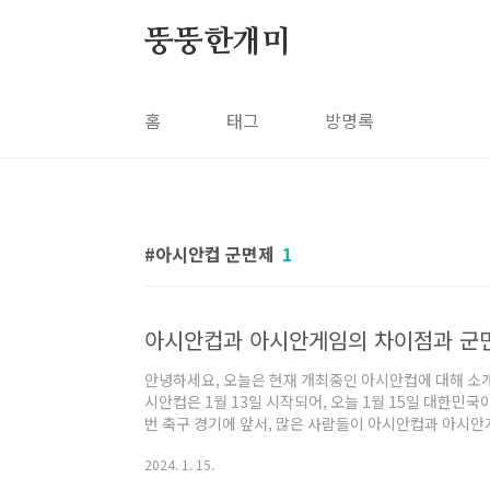
본문 바로가기
뚱뚱한개미
홈
태그
방명록
아시안컵 군면제
1
아시안컵과 아시안게임의 차이점과 군면
안녕하세요, 오늘은 현재 개최중인 아시안컵에 대해 소개드
시안컵은 1월 13일 시작되어, 오늘 1월 15일 대한민국
번 축구 경기에 앞서, 많은 사람들이 아시안컵과 아시안
점을 알려드리겠습니다. ㅣ아시안컵과 아시안게임의 차이
2024. 1. 15.
와 같이 정리 해보았습니다. 아시안컵과 아시안게임은 둘
작된 역사 깊은 아시아 국가 간 대회인 것을 알 수 있습