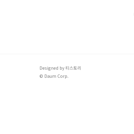
AFC 아시안컵 아시아 경기대회 영문 명칭 AFC Asian Cu
계 아시안 게임 195..
Designed by 티스토리
© Daum Corp.