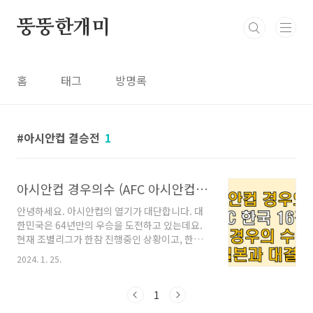
본문 바로가기
뚱뚱한개미
홈
태그
방명록
아시안컵 결승전
1
아시안컵 경우의수 (AFC 아시안컵 한국 16강 경우의 수는?)
안녕하세요. 아시안컵의 열기가 대단합니다. 대
한민국은 64년만의 우승을 도전하고 있는데요.
현재 조별리그가 한참 진행중인 상황이고, 한국
은 현재 'E'조에 속해있습니다. 2경기를 치뤘고
2024. 1. 25.
첫 경기 바레인전에서 3:1로 1승을 했고, 여기서
옐로우 카드를 '5장'이나 획득해서 현재는 옐로
카드 트러블의 우려가 있는 상황입니다. 이와 관
1
련글은 아래 글을 참조하시면 됩니다.! AFC 카타