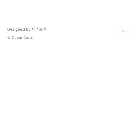
르 아시안컵 바레인전 옐로카드 (김민재, 손흥민)
AFC 카타르 아시안컵 바레인전 옐로카드 (김민
재, 손흥민)안녕하세요. 방금 한국의 AFC 카타르
아시안컵 첫경기 바레인전이 막 끝났습니다. 경
기 결과는 아래와 같이 3:1 대한민국의 승!! (대~
Designed by 티스토리
한민국 짝짝 짝 짝짝) 우리들의 꿈돌이 이강인 선
© Daum Corp.
수가 후반전afatant.com 두..