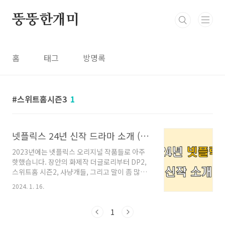
본문 바로가기
뚱뚱한개미
홈
태그
방명록
스위트홈시즌3
1
넷플릭스 24년 신작 드라마 소개 (오징어게임2, 지우학2)
2023년에는 넷플릭스 오리지널 작품들로 아주
핫했습니다. 장안의 화제작 더글로리부터 DP2,
스위트홈 시즌2, 사냥개들, 그리고 말이 좀 많았
던(?) 독전2까지.. 넷플릭스가 공유계정 공유를
2024. 1. 16.
금지하면서 회원수가 급감할꺼란 예측도 있었으
나 2024년 넷플릭스 오리지널 작품들 라인업을
보신다면,,, 아 구독해야하나? 라는 고민이 드실
1
껍니다. 자 그럼 2024년 넷플릭스 한국 개봉 예