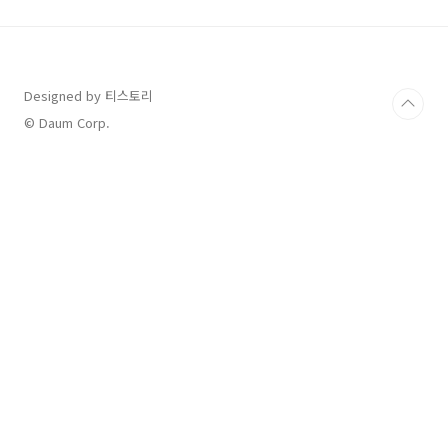
정작을 알아볼까요? 👇 그전에, 넷플릭스 계정 공
유 관련 글은 아래 참조 👇 2024.01.13 - 넷플릭
스 계정공유 현재상황 (TV연결? 모바일? 유료?)
넷플릭스 계정공유 현재상황 (TV연결? 모바일?
유료?) 안녕하세요. 오늘은 새로운 주제로 여러
Designed by 티스토리
분께 정보를 공유드리려고 합니다. 바로 넷플릭
© Daum Corp.
스 계정공유 금지 정책 실행 그리..