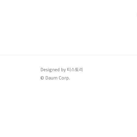
않나요? 네, 서울시 송파구는 '2021년 출생아까지'만 
Designed by 티스토리
© Daum Corp.