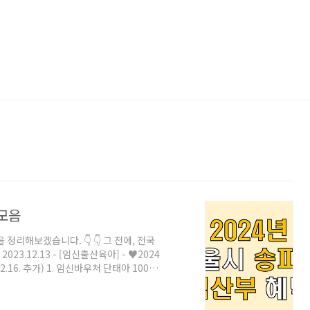
 모음
정리해보겠습니다. 👇 👇 그 전에, 전국
23.12.13 - [임신출산육아] - ♥2024
2.16. 추가) 1. 임신바우처 단태아 100만
당 100만원 임신확인서 확인 후 즉시 발급이
복카드를 통해 afatant.com 1. 출산축
산축하금입니다. 지원내용이 뭔가 이상하지