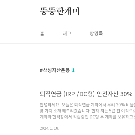
본문 바로가기
뚱뚱한개미
홈
태그
방명록
삼성자산운용
1
퇴직연금 (IRP /DC형) 안전자산 30%
안녕하세요, 오늘은 퇴직연금 계좌에서 무려 30% 비율
몇 가지 소개 해드리겠습니다. 현재 저는 5년 전 이직으
계좌와 현직장에서 적립중인 DC형 두 계좌를 보유하고 
면서 든 가장 큰 고민은, 안전자산 비율을 충족시키는 
2024. 1. 18.
분들께, 조금이라도 도움이 되었으면 하는 바램으로 오
란 퇴직연금이란, 퇴직하는 근로자의 노후 소득을 보장하