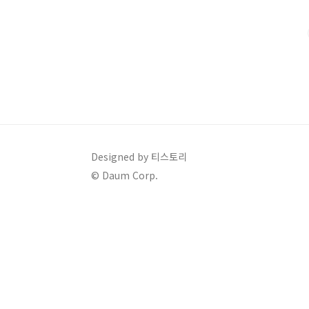
자(기업)가 근로자에 지급하여야 하는 퇴직금을 외부 
때 일시금 또는 연금 형식으로 지급 받는 제도입..
Designed by 티스토리
© Daum Corp.