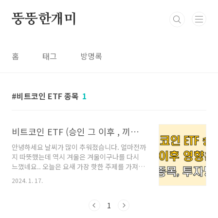
본문 바로가기
뚱뚱한개미
홈
태그
방명록
비트코인 ETF 종목
1
비트코인 ETF (승인 그 이후 , 끼치는 영향은? , 종목과 거래 방법)
안녕하세요 날씨가 많이 추워졌습니다. 얼마전까
지 따뜻했는데 역시 겨울은 겨울이구나를 다시
느꼈네요.. 오늘은 요새 가장 핫한 주제를 가져왔
습니다. 바로 "비트코인 ETF" 입니다. 사실 비트
2024. 1. 17.
코인 ETF 승인은 굉장히 오래된 떡밥이었습니
다. 몇년 전부터 나왔던 이야기지만 결국 '2024
년 1월 11일' 최종 ETF 승인이 되었고, 총 11개
1
의 회사들이 BTC 현물 ETF를 승인 받았습니다.