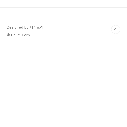
트 HTML 코드 만들기1) 아래의 사이트에 접속
하여, ①More - ②For business - ③All
widgets 순서로 진행합니
다. https://www.tradingview.com/ TradingView
— Track All MarketsWhere the world
Designed by 티스토리
charts, chats and trades ma..
© Daum Corp.