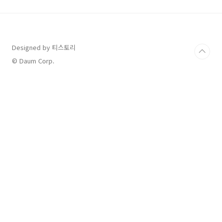
트 HTML 코드 만들기1) 아래의 사이트에 접속
하여, ①More - ②For business - ③All
widgets 순서로 진행합니
다. https://www.tradingview.com/ TradingView
— Track All MarketsWhere the world
Designed by 티스토리
charts, chats and trades ma..
© Daum Corp.