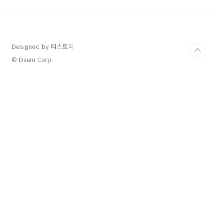
르디 알 타마리 올완 알나이마트 후보 알주아이
디 알파코리 마레이 아부 하시시 바니 야신 셸바
이에흐 아와드 사데 알 아와닷 아부 잘부시 라테
브 알다르두르 ㅣAFC 1/20 경기 기록 지금 후반
30분을 지나고 있는데요, 현재 요르단 2득점, 우
Designed by 티스토리
리나라 1득점입니다. 경기 전반 9분 송흥민의 득
© Daum Corp.
점 후, 37분 박용우의 자책..