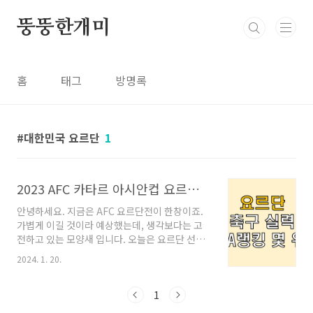
본문 바로가기
뚱뚱한개미
홈
태그
방명록
대한민국 요르단
1
2023 AFC 카타르 아시안컵 요르단전 요르단 축구 실력 FIFA 랭킹 몇위?
안녕하세요. 지금은 AFC 요르단전이 한창이죠.
가볍게 이길 것이라 예상했는데, 생각보다는 고
전하고 있는 모양새 입니다. 오늘은 요르단 선수,
실력, 그리고 피파랭킹에 대해서 알아보겠습니
2024. 1. 20.
다. ㅣAFC 1/20 요르단 출전 선수 오늘 요르단은
3-4-2-1 전술, 우리나라는 4-4-2 전술을 사용합
니다. 요르단 선수 목록 선발 아부 라일라 알아랍
1
나시브 알 아잘린 하다드 알 라쉬단 아예드 알마