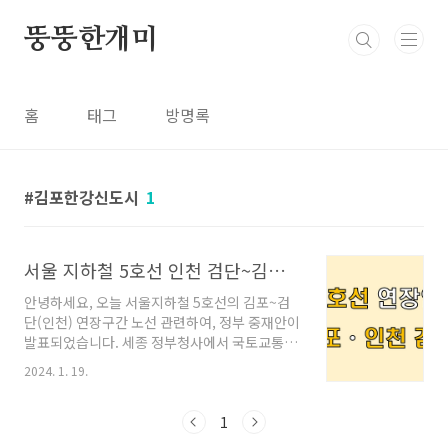
본문 바로가기
뚱뚱한개미
홈
태그
방명록
김포한강신도시
1
서울 지하철 5호선 인천 검단~김포 연장안 진행 상황
안녕하세요, 오늘 서울지하철 5호선의 김포~검
단(인천) 연장구간 노선 관련하여, 정부 중재안이
발표되었습니다. 세종 정부청사에서 국토교통부
대도시권광역교통위원회(이하 '대광위')의 브리
2024. 1. 19.
핑이 있었는데요, 연장구간은 서울 방화역 ~ 인천
검단신도시 ~ 김포 한강신도시에 해당합니다. 현
재 서울 지하철 5호선의 서편 종착역은 방화역
1
(서울 강서구 방화동 829-15)입니다. 오래 전부