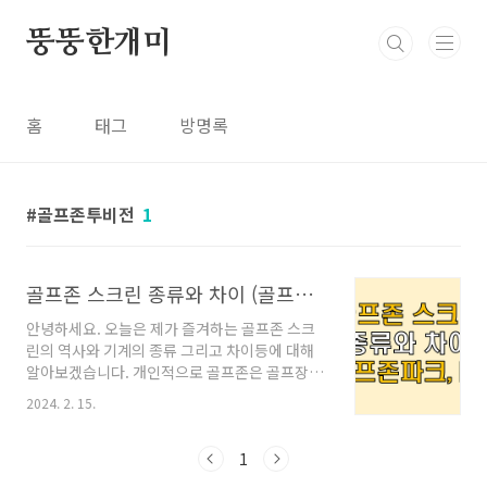
본문 바로가기
뚱뚱한개미
홈
태그
방명록
골프존투비전
1
골프존 스크린 종류와 차이 (골프존파크, 골프존NX)
안녕하세요. 오늘은 제가 즐겨하는 골프존 스크
린의 역사와 기계의 종류 그리고 차이등에 대해
알아보겠습니다. 개인적으로 골프존은 골프장이
많이 없는 우리나라가 골프강국으로 우뚝 서게
2024. 2. 15.
만든 일등공신이라고 생각합니다. 골프를 플레이
하는 골프인구 대비 필드갯수가 일본, 미국에 비
해 한국이 현저하게 떨어지지만 그에 비해 인구
1
수 대비 정말 많은 인원들이 골프를 자유롭고 재