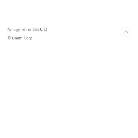
의 갤럭시북 시리즈가 어느순간부터 (대략 3~4
년전이라 추청됩니다.) 치고 올라오더니 이제는
판매량이 많이 차이가 안나 비등비등한 것으로
알고 있습니다. 올해에도 갤럭시북시리즈가 갤럭
시북4 란 이름을 달고 출시했는데요 (출시일 :
Designed by 티스토리
2023년 12월) 스펙을 보고 정말 많은 관심과 인
© Daum Corp.
기가 있었죠? 그리고 사전구매 때 정말 많은 사람
들이..