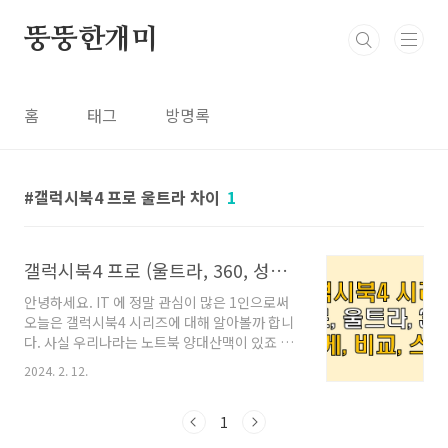
본문 바로가기
뚱뚱한개미
홈
태그
방명록
갤럭시북4 프로 울트라 차이
1
갤럭시북4 프로 (울트라, 360, 성능, 무게, 용도)
안녕하세요. IT 에 정말 관심이 많은 1인으로써
오늘은 갤럭시북4 시리즈에 대해 알아볼까 합니
다. 사실 우리나라는 노트북 양대산맥이 있죠 LG
의 그램, 삼성의 갤럭시북 시리즈 사실 처음에는
2024. 2. 12.
LG 그램이 너무 압도적으로 판매량이 높았습니
다. 획기적인 무게 (그램 이름처럼 1kg이 안된다
는 컨셉이 아주 잘 통했죠)와 디자인으로 상당동
1
안 노트북계의 프리미엄 시장을 석권하다가 삼성