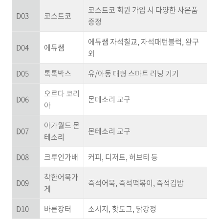
코스트코 회원 가입 시 다양한 사은품
D03
코스트코
증정
에듀쌤 자석칠교, 자석패턴블럭, 완구
D04
에듀쌤
외
D05
톡톡박스
유/아동 대형 스마트 러닝 기기
오르다 코리
D06
몬테소리 교구
아
아가월드 몬
D07
몬테소리 교구
테소리
D08
크루인가배
커피, 디저트, 허브티 등
착한어묵가
D09
즉석어묵, 즉석떡볶이, 즉석김밥
게
D10
바른장터
소시지, 핫도그, 닭강정