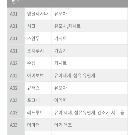
번호
A01
잉글레시나
유모차
A01
시크
유모차,카시트
A01
스완두
카시트
A01
조지루시
가습기
A02
순성
카시트
A02
아이보브
유아세제, 섬유 유연제
A02
큐터스
유모차
A03
포그내
아기띠
A03
레드루트
유아 세제, 섬유유연제, 건조기 시트 등
A03
더마더
아기 욕조