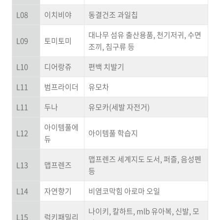
L08
이치비야
동결건조 과일칩
대나무 섬유 출산용품, 천기저귀, 수면
L09
토미토미
조끼, 침구류 등
L10
디어랑쥬
편백 치발기
L11
범프라이더
유모차
L11
두나
유모카(세발 자전거)
아이템풀에
L12
아이템풀 학습지
듀
맵프렌즈 세계지도 도서, 퍼즐, 음성펜
L13
맵프렌즈
등
L14
자연향기
비염코막힘 아로마 오일
나이키, 칼하트, mlb 유아복, 신발, 모
L15
럭키패밀리