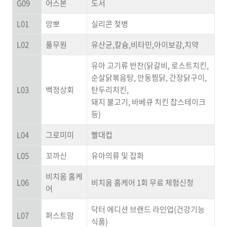
G09
어스본
도서
L01
앙뽀
실리콘 젖병
L02
풀무원
유산균,칼슘,비타민,아이보감,치약
유아 고기류 반찬(닭갈비, 로스트치킨,
순살닭볶음탕, 안동찜닭, 간장닭구이,
L03
백정상회
탄두리치킨,
돼지 불고기, 바베큐 치킨 찹스테이크
등)
L04
그로미미
빨대컵
L05
꼬까신
유아의류 및 잡화
비치움 홈케
L06
비치움 홈케어 1회 무료 체험신청
어
닥터 에디션 브랜드 라인업(건강기능
L07
퍼스트맘
식품)