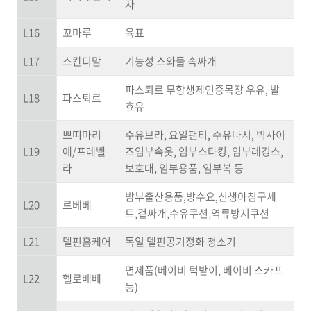
자
L16
꼬마루
육표
L17
스칸디맘
기능성 스와들 속싸개
파스퇴르 무항생제인증목장 우유, 발
L18
파스퇴르
효유
쁘띠마리
수유브라, 요일팬티, 수유나시, 빅사이
L19
에/프레벨
즈임부속옷, 임부스타킹, 임부레깅스,
라
보호대, 임부용품, 임부복 등
밤부출산용품,방수요,신생아침구세
L20
르베베
트,겉싸개,수유쿠션,역류방지쿠션
L21
델핀홈케어
독일 델핀공기정화 청소기
면제품(베이비 턱받이, 베이비 스카프
L22
헬로베베
등)