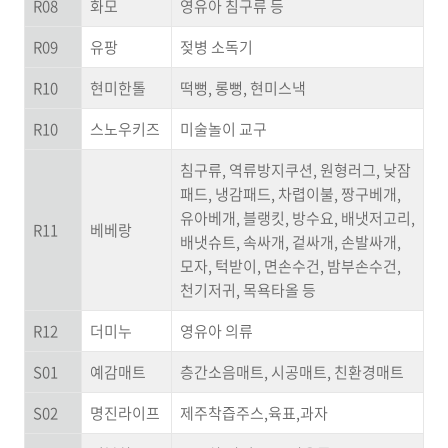
R08
화모
영유아 침구류 등
R09
유팡
젖병 소독기
R10
현미한톨
떡뻥, 롱뻥, 현미스낵
R10
스노우키즈
미술놀이 교구
침구류, 역류방지쿠션, 원형러그, 낮잠
패드, 냉감패드, 차렵이불, 짱구베개,
유아베개, 블랭킷, 방수요, 배냇저고리,
R11
베베랑
배냇슈트, 속싸개, 겉싸개, 손발싸개,
모자, 턱받이, 면손수건, 밤부손수건,
천기저귀, 목욕타올 등
R12
더미누
영유아 의류
S01
예감매트
층간소음매트, 시공매트, 친환경매트
S02
명진라이프
제주착즙주스,육표,과자