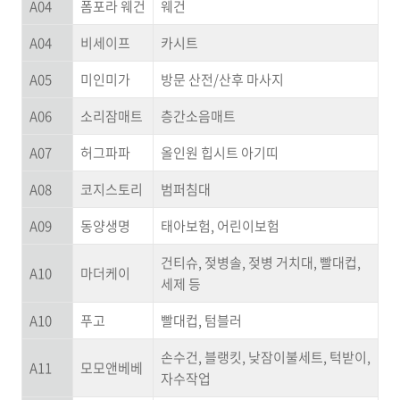
A04
폼포라 웨건
웨건
A04
비세이프
카시트
A05
미인미가
방문 산전/산후 마사지
A06
소리잠매트
층간소음매트
A07
허그파파
올인원 힙시트 아기띠
A08
코지스토리
범퍼침대
A09
동양생명
태아보험, 어린이보험
건티슈, 젖병솔, 젖병 거치대, 빨대컵,
A10
마더케이
세제 등
A10
푸고
빨대컵, 텀블러
손수건, 블랭킷, 낮잠이불세트, 턱받이,
A11
모모앤베베
자수작업