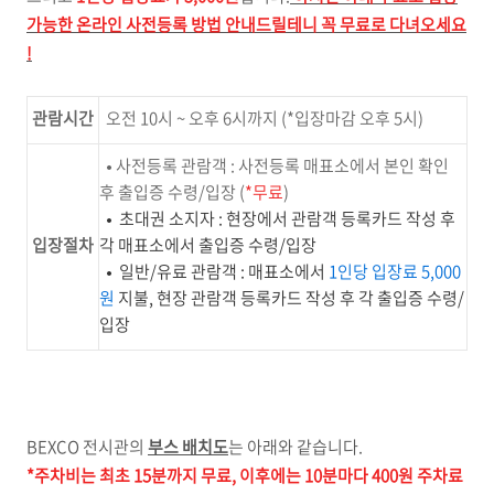
가능한 온라인 사전등록 방법 안내드릴테니 꼭 무료로 다녀오세요
!
관람시간
오전 10시 ~ 오후 6시까지 (*입장마감 오후 5시)
• 사전등록 관람객 : 사전등록 매표소에서 본인 확인
후 출입증 수령/입장 (
*무료
)
•
초대권 소지자 : 현장에서 관람객 등록카드 작성 후
입장절차
각 매표소에서 출입증 수령/입장
•
일반/유료 관람객 :
매표소에서
1인당 입장료 5,000
원
지불,
현장 관람객 등록카드 작성 후 각 출입증 수령/
입장
BEXCO 전시관의
부스 배치도
는 아래와 같습니다.
*주차비는 최초 15분까지 무료, 이후에는 10분마다 400원 주차료