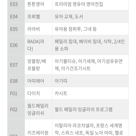
E03
튼튼영어
프리미엄 영유아 영어전집
E04
프뢰벨
유아 교재, 도서
E05
라라비
유아용 점퍼루, 그네 등
RADA(라
패밀리 침대, 베이비 침대, 식탁, 2/4인
E06
다)
용 소파
앙블랑/베
아기물티슈, 아기세제, 아기섬유유연
E07
르블랑
제, 아기건조기시트
E08
아띠에어
아기띠
F01
다이치
카시트
월드패밀리
F02
월드 패밀리 잉글리쉬 프로그램
잉글리쉬
이탈리아 라코치넬라, 프랑스 세계명
키즈에이원
작, 스위스 네프, 독일 노아 아띠, 헬로