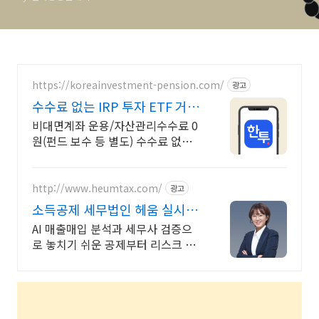
https://koreainvestment-pension.com/
광고
수수료 없는 IRP 투자 ETF 거래
수수료 무료
비대면계좌 운용/자산관리수수료 0
원(펀드 보수 등 별도) 수수료 없이
퇴직금 관리
http://www.heumtax.com/
광고
소득공제 세무법인 헤움 실시간
카톡 상담 지원
AI 매출매입 분석과 세무사 검증으
로 놓치기 쉬운 공제부터 리스크 관
리까지! 전국 30여 개 지점, 200여
명의 세무 인력 대기