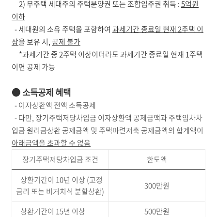
2) 무주택 세대주의 주택분양권 또는 조합입주권 취득 :
5억원
이하
- 세대원의 소유 주택을 포함하여
과세기간 종료일 현재 2주택 이
상
을 보유 시,
공제 불가
*과세기간 중 2주택 이상이더라도 과세기간 종료일 현재 1주택
이면 공제 가능
● 소득공제 혜택
- 이자상환액 전액 소득공제
- 다만, 장기주택저당차입금 이자상환액 공제금액과 주택임차차
입금 원리금상환 공제금액 및 주택마련저축 공제금액의 합계액이
아래금액을 초과할 수 없음
장기주택저당차입금 조건
한도액
상환기간이 10년 이상 (고정
300만원
금리 또는 비거치식 분할상환)
상환기간이 15년 이상
500만원