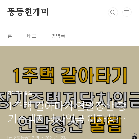
본문 바로가기
뚱뚱한개미
홈
태그
방명록
카테고리 없음
1주택 갈아타기 연말정산 장
기주택저당차입금 이자상환
액 소득공제 가능할까?
by 진짜뚱뚱한개미
2024. 1. 23.