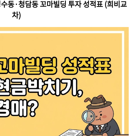
성수동·청담동 꼬마빌딩 투자 성적표 (희비교
차)