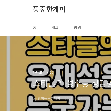
본문 바로가기
뚱뚱한개미
홈
태그
방명록
카테고리 없음
스타들의 성수동·청담동
by 진짜뚱뚱한개미
2026. 2. 24.